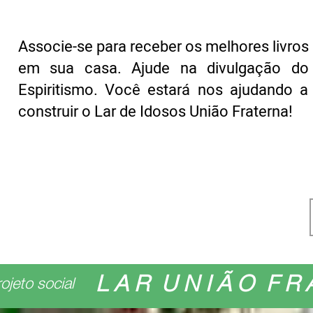
Associe-se para receber os melhores livros
em sua casa. Ajude na divulgação do
Espiritismo. Você estará nos ajudando a
construir o Lar de Idosos União Fraterna!
L A R U N I Ã O F R 
rojeto social